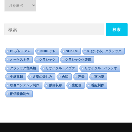
ア
ー
カ
イ
ブ
検
索:
BSプレミアム
NHKEテレ
NHKFM
×（かける）クラシック
オーケストラ
クラシック
クラシック倶楽部
クラシック音楽館
リサイタル・ノヴァ
リサイタル・パッシオ
中継収録
古楽の楽しみ
合唱
声楽
室内楽
映像コンテンツ制作
独自収録
生配信
番組制作
配信映像制作