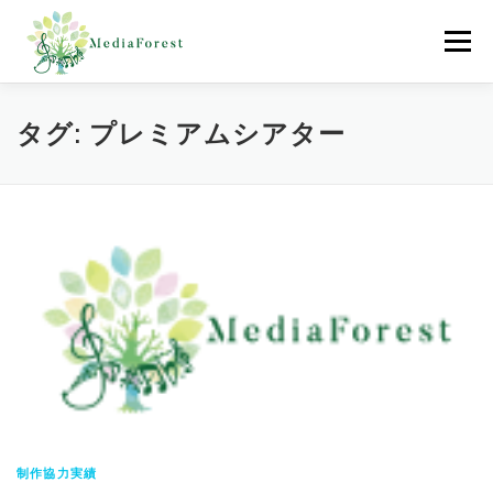
コ
ン
メニュー
テ
ン
ツ
へ
ホーム
制作協力実績
会社概要
採用情報
タグ:
プレミアムシアター
ス
キ
ッ
プ
お問合わせ
制作協力実績