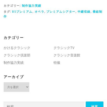
カテゴリー:
制作協力実績
タグ:
BSプレミアム
,
オペラ
,
プレミアムシアター
,
中継収録
,
番組制
作
カテゴリー
かけるクラシック
クラシックTV
クラシック倶楽部
クラシック音楽館
制作協力実績
特撮
アーカイブ
ア
ー
カ
イ
ブ
検