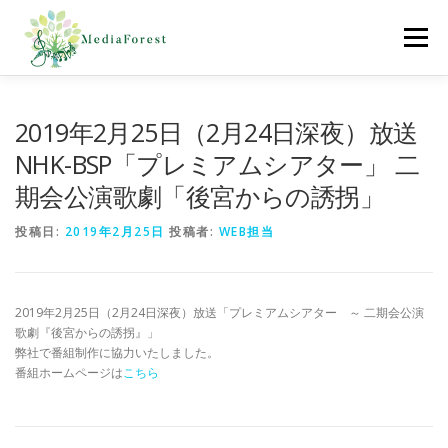
コ
ン
メニュー
テ
ン
ツ
へ
ホーム
制作協力実績
会社概要
採用情報
2019年2月25日（2月24日深夜）放送
ス
キ
NHK-BSP「プレミアムシアター」 二
ッ
期会公演歌劇「後宮からの誘拐」
プ
お問合わせ
投稿日:
2019年2月25日
投稿者:
WEB担当
2019年2月25日（2月24日深夜）放送「プレミアムシアター ～ 二期会公演
歌劇『後宮からの誘拐』」
弊社で番組制作に協力いたしました。
番組ホームページは
こちら