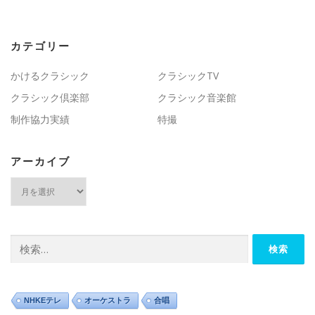
カテゴリー
かけるクラシック
クラシックTV
クラシック倶楽部
クラシック音楽館
制作協力実績
特撮
アーカイブ
ア
ー
カ
イ
ブ
検
索:
NHKEテレ
オーケストラ
合唱