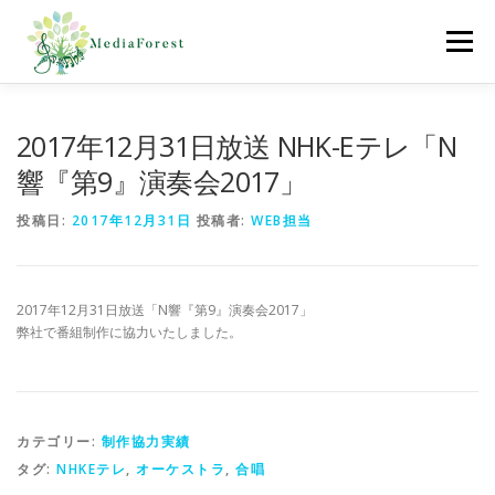
コ
ン
メニュー
テ
ン
ツ
へ
ホーム
制作協力実績
会社概要
採用情報
2017年12月31日放送 NHK-Eテレ「N
ス
キ
響『第9』演奏会2017」
ッ
プ
お問合わせ
投稿日:
2017年12月31日
投稿者:
WEB担当
2017年12月31日放送「N響『第9』演奏会2017」
弊社で番組制作に協力いたしました。
カテゴリー:
制作協力実績
タグ:
NHKEテレ
,
オーケストラ
,
合唱