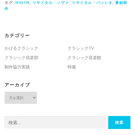
タグ:
NHKFM
,
リサイタル・ノヴァ
,
リサイタル・パッシオ
,
番組制
作
カテゴリー
かけるクラシック
クラシックTV
クラシック倶楽部
クラシック音楽館
制作協力実績
特撮
アーカイブ
ア
ー
カ
イ
ブ
検
索: