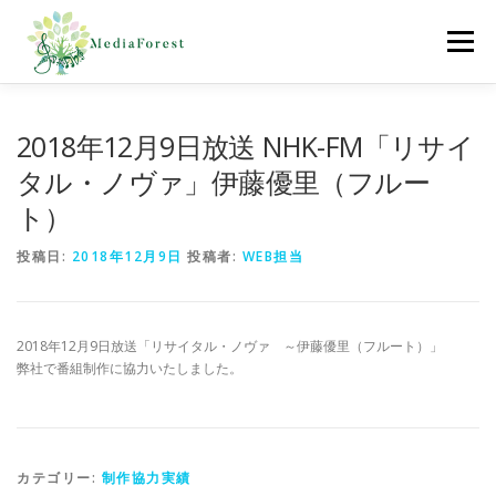
コ
ン
メニュー
テ
ン
ツ
へ
ホーム
制作協力実績
会社概要
採用情報
2018年12月9日放送 NHK-FM「リサイ
ス
キ
タル・ノヴァ」伊藤優里（フルー
ッ
ト）
プ
お問合わせ
投稿日:
2018年12月9日
投稿者:
WEB担当
2018年12月9日放送「リサイタル・ノヴァ ～伊藤優里（フルート）」
弊社で番組制作に協力いたしました。
カテゴリー:
制作協力実績