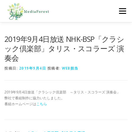
コ
ン
メニュー
テ
ン
ツ
へ
ホーム
制作協力実績
会社概要
採用情報
2019年9月4日放送 NHK-BSP「クラシ
ス
キ
ック倶楽部」タリス・スコラーズ 演
ッ
奏会
プ
お問合わせ
投稿日:
2019年9月4日
投稿者:
WEB担当
2019年9月4日放送「クラシック倶楽部 ～タリス・スコラーズ 演奏会」
弊社で番組制作に協力いたしました。
番組ホームページは
こちら