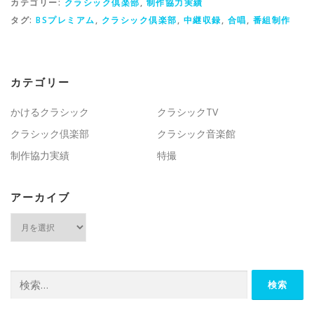
カテゴリー:
クラシック倶楽部
,
制作協力実績
タグ:
BSプレミアム
,
クラシック倶楽部
,
中継収録
,
合唱
,
番組制作
カテゴリー
かけるクラシック
クラシックTV
クラシック倶楽部
クラシック音楽館
制作協力実績
特撮
アーカイブ
ア
ー
カ
イ
ブ
検
索: