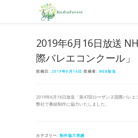
コ
ン
テ
ン
ツ
へ
2019年6月16日放送 
ス
キ
際バレエコンクール」
ッ
プ
投稿日:
2019年6月16日
投稿者:
WEB担当
2019年6月16日放送「第47回ローザンヌ国際バ
弊社で番組制作に協力いたしました。
カテゴリー:
制作協力実績