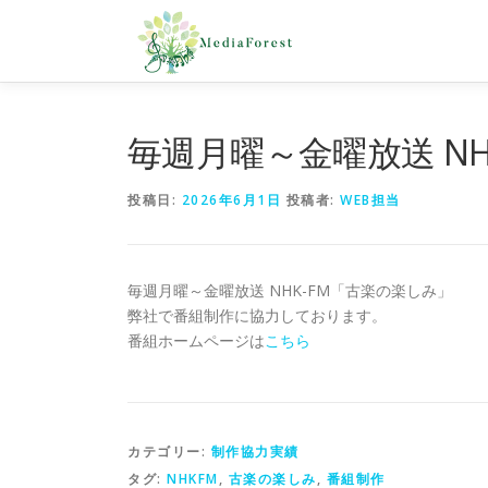
コ
ン
テ
ン
ツ
へ
毎週月曜～金曜放送 N
ス
キ
投稿日:
2026年6月1日
投稿者:
WEB担当
ッ
プ
毎週月曜～金曜放送 NHK-FM「古楽の楽しみ」
弊社で番組制作に協力しております。
番組ホームページは
こちら
カテゴリー:
制作協力実績
タグ:
NHKFM
,
古楽の楽しみ
,
番組制作