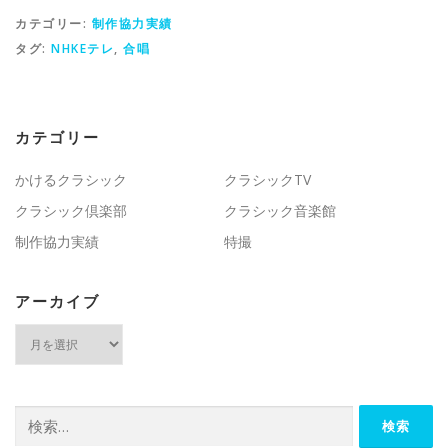
カテゴリー:
制作協力実績
タグ:
NHKEテレ
,
合唱
カテゴリー
かけるクラシック
クラシックTV
クラシック倶楽部
クラシック音楽館
制作協力実績
特撮
アーカイブ
ア
ー
カ
イ
ブ
検
索: