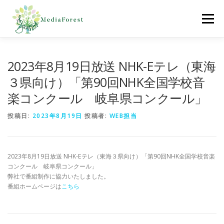
コ
ン
メニュー
テ
ン
ツ
へ
ホーム
制作協力実績
会社概要
採用情報
2023年8月19日放送 NHK-Eテレ（東海
ス
キ
３県向け）「第90回NHK全国学校音
ッ
楽コンクール 岐阜県コンクール」
プ
お問合わせ
投稿日:
2023年8月19日
投稿者:
WEB担当
2023年8月19日放送 NHK-Eテレ（東海３県向け）「第90回NHK全国学校音楽
コンクール 岐阜県コンクール」
弊社で番組制作に協力いたしました。
番組ホームページは
こちら