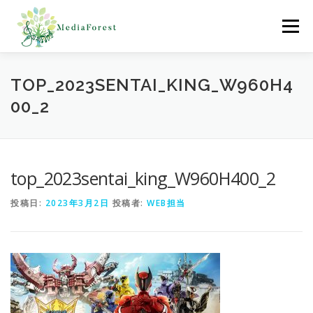
コ
ン
メニュー
テ
ン
ツ
へ
ホーム
制作協力実績
会社概要
採用情報
TOP_2023SENTAI_KING_W960H4
ス
00_2
キ
ッ
プ
お問合わせ
top_2023sentai_king_W960H400_2
投稿日:
2023年3月2日
投稿者:
WEB担当