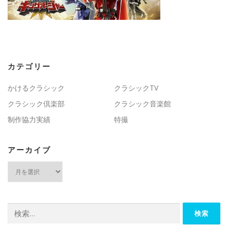
カテゴリー
かけるクラシック
クラシックTV
クラシック倶楽部
クラシック音楽館
制作協力実績
特撮
アーカイブ
ア
ー
カ
イ
ブ
検
索: