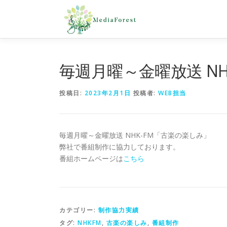
コ
ン
テ
ン
ツ
へ
毎週月曜～金曜放送 N
ス
キ
投稿日:
2023年2月1日
投稿者:
WEB担当
ッ
プ
毎週月曜～金曜放送 NHK-FM「古楽の楽しみ」
弊社で番組制作に協力しております。
番組ホームページは
こちら
カテゴリー:
制作協力実績
タグ:
NHKFM
,
古楽の楽しみ
,
番組制作