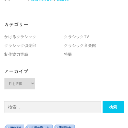
カテゴリー
かけるクラシック
クラシックTV
クラシック倶楽部
クラシック音楽館
制作協力実績
特撮
アーカイブ
ア
ー
カ
イ
ブ
検
索:
NHKFM
古楽の楽しみ
番組制作