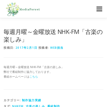
コ
ン
メニュー
テ
ン
ツ
へ
ホーム
制作協力実績
会社概要
採用情報
毎週月曜～金曜放送 NHK-FM「古楽の
ス
キ
楽しみ」
ッ
プ
お問合わせ
投稿日:
2017年2月1日
投稿者:
WEB担当
毎週月曜～金曜放送 NHK-FM「古楽の楽しみ」
弊社で番組制作に協力しております。
番組ホームページは
こちら
カテゴリー:
制作協力実績
タグ:
NHKFM
,
古楽の楽しみ
,
番組制作