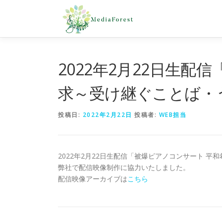
コ
ン
テ
ン
ツ
へ
2022年2月22日生配
ス
キ
求～受け継ぐことば・
ッ
プ
投稿日:
2022年2月22日
投稿者:
WEB担当
2022年2月22日生配信「被爆ピアノコンサート 
弊社で配信映像制作に協力いたしました。
配信映像アーカイブは
こちら