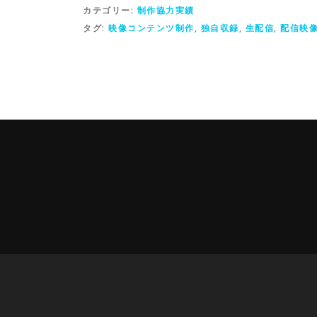
カテゴリー:
制作協力実績
タグ:
映像コンテンツ制作
,
独自収録
,
生配信
,
配信映