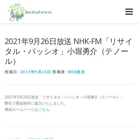
コ
ン
メニュー
テ
ン
ツ
へ
ホーム
制作協力実績
会社概要
採用情報
2021年9月26日放送 NHK-FM「リサイ
ス
キ
タル・パッシオ」小堀勇介（テノー
ッ
ル）
プ
お問合わせ
投稿日:
2021年9月26日
投稿者:
WEB担当
2021年9月26日放送「リサイタル・パッシオ～小堀勇介（テノール）」
弊社で番組制作に協力いたしました。
番組ホームページは
こちら