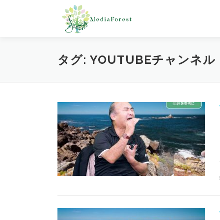
コ
ン
テ
ン
ツ
タグ:
YOUTUBEチャンネル
へ
ス
キ
ッ
プ