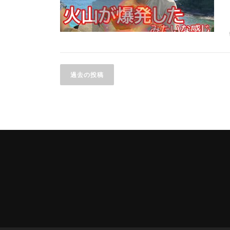
投
過去の投稿
稿
ナ
ビ
ゲ
ー
シ
ョ
ン