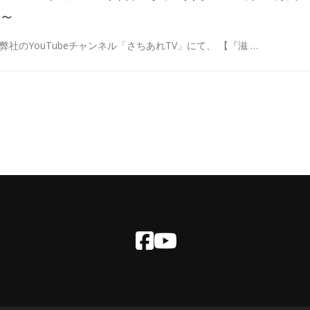
～
弊社のYouTubeチャンネル「さちあれTV」にて、 【『滋 …