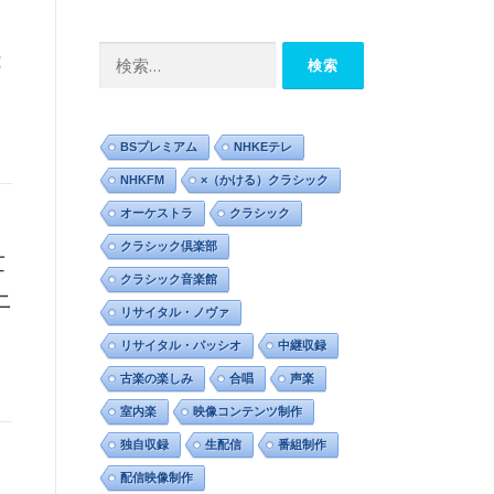
カ
イ
：
検
ブ
索:
BSプレミアム
NHKEテレ
NHKFM
×（かける）クラシック
オーケストラ
クラシック
クラシック倶楽部
世
クラシック音楽館
上
リサイタル・ノヴァ
リサイタル・パッシオ
中継収録
古楽の楽しみ
合唱
声楽
室内楽
映像コンテンツ制作
独自収録
生配信
番組制作
配信映像制作