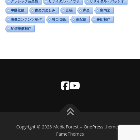
クラシック音楽館
リサイタル・ノヴァ
リサイタル・パッシオ
中継収録
古楽の楽しみ
合唱
声楽
室内楽
映像コンテンツ制作
独自収録
生配信
番組制作
配信映像制作
Copyright © 2026 MediaForest
–
OnePress
theme by
FameThemes