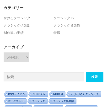
ー
カテゴリー
シ
ョ
かけるクラシック
クラシックTV
ン
クラシック倶楽部
クラシック音楽館
制作協力実績
特撮
アーカイブ
ア
ー
カ
イ
ブ
検
索:
BSプレミアム
NHKEテレ
NHKFM
×（かける）クラシック
オーケストラ
クラシック
クラシック倶楽部