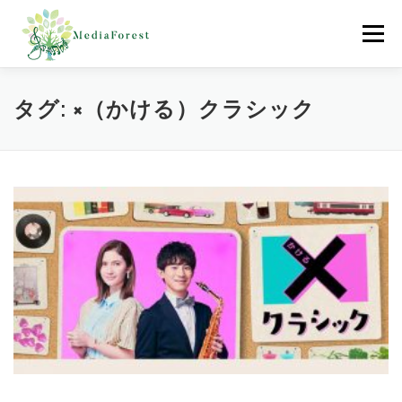
コ
ン
メニュー
テ
ン
ツ
へ
ホーム
制作協力実績
会社概要
採用情報
タグ:
×（かける）クラシック
ス
キ
ッ
プ
お問合わせ