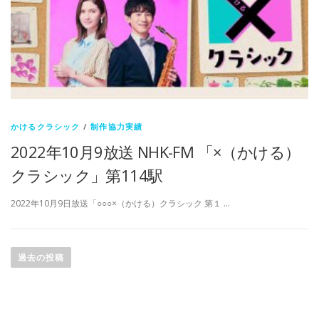
かけるクラシック
/
制作協力実績
2022年10月9放送 NHK-FM 「×（かける）
クラシック」第114駅
2022年10月9日放送「○○○×（かける）クラシック 第１ …
投
稿
過去の投稿
ナ
ビ
ゲ