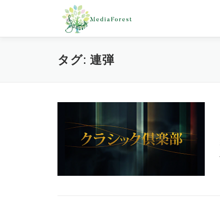
コ
ン
テ
ン
ツ
タグ:
連弾
へ
ス
キ
ッ
プ