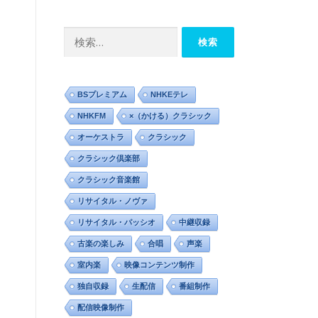
カ
イ
検
ブ
索:
BSプレミアム
NHKEテレ
NHKFM
×（かける）クラシック
オーケストラ
クラシック
クラシック倶楽部
クラシック音楽館
リサイタル・ノヴァ
リサイタル・パッシオ
中継収録
古楽の楽しみ
合唱
声楽
室内楽
映像コンテンツ制作
独自収録
生配信
番組制作
配信映像制作