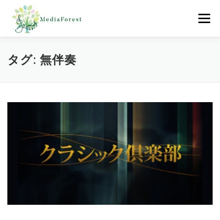
コ
ン
メニュー
テ
ン
ツ
へ
ホーム
制作協力実績
会社概要
採用情報
タグ:
無伴奏
ス
キ
ッ
プ
お問合わせ