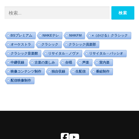
イ
ブ
検
索:
BSプレミアム
NHKEテレ
NHKFM
×（かける）クラシック
オーケストラ
クラシック
クラシック倶楽部
クラシック音楽館
リサイタル・ノヴァ
リサイタル・パッシオ
中継収録
古楽の楽しみ
合唱
声楽
室内楽
映像コンテンツ制作
独自収録
生配信
番組制作
配信映像制作