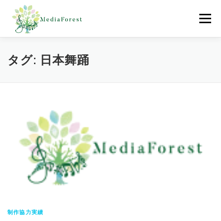
コ
ン
メニュー
テ
ン
ツ
へ
ホーム
制作協力実績
会社概要
採用情報
タグ:
日本舞踊
ス
キ
ッ
プ
お問合わせ
制作協力実績