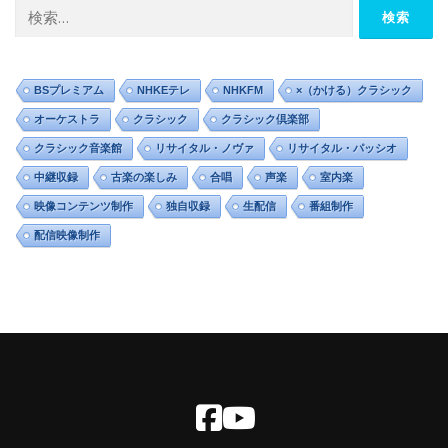
ブ
検
索:
BSプレミアム
NHKEテレ
NHKFM
×（かける）クラシック
オーケストラ
クラシック
クラシック倶楽部
クラシック音楽館
リサイタル・ノヴァ
リサイタル・パッシオ
中継収録
古楽の楽しみ
合唱
声楽
室内楽
映像コンテンツ制作
独自収録
生配信
番組制作
配信映像制作