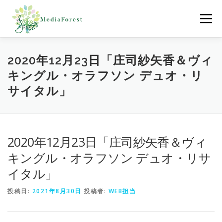
コ
ン
メニュー
テ
ン
ツ
へ
ホーム
制作協力実績
会社概要
採用情報
2020年12月23日「庄司紗矢香＆ヴィ
ス
キングル・オラフソン デュオ・リ
キ
ッ
サイタル」
プ
お問合わせ
2020年12月23日「庄司紗矢香＆ヴィ
キングル・オラフソン デュオ・リサ
イタル」
投稿日:
2021年8月30日
投稿者:
WEB担当