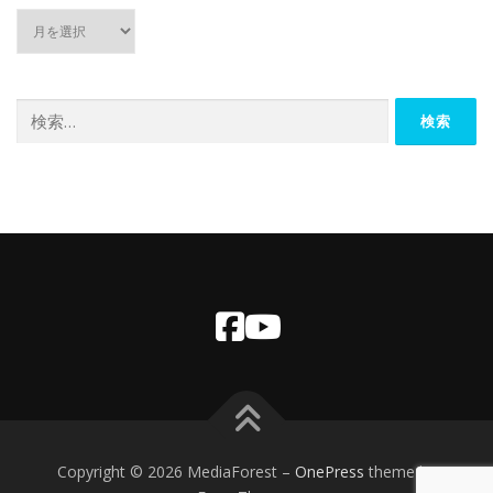
ア
ー
カ
イ
ブ
検
索:
Copyright © 2026 MediaForest
–
OnePress
theme by