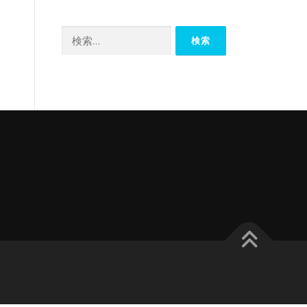
カ
イ
検
ブ
索: