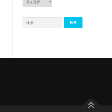
ー
カ
イ
検
ブ
索: