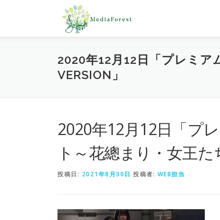
コ
ン
テ
ン
ツ
2020年12月12日「プレ
へ
VERSION」
ス
キ
ッ
プ
2020年12月12日
ト～花總まり・女王たちの物
投稿日:
2021年8月30日
投稿者:
WEB担当