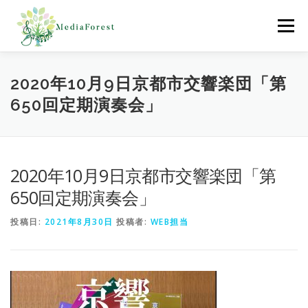
コ
ン
メニュー
テ
ン
ツ
へ
ホーム
制作協力実績
会社概要
採用情報
2020年10月9日京都市交響楽団「第
ス
650回定期演奏会」
キ
ッ
プ
お問合わせ
2020年10月9日京都市交響楽団「第
650回定期演奏会」
投稿日:
2021年8月30日
投稿者:
WEB担当