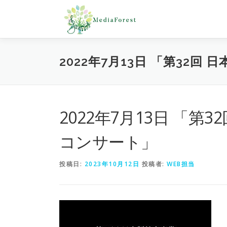
コ
ン
テ
ン
ツ
2022年7月13日 「第32
へ
ス
キ
ッ
プ
2022年7月13日 「第
コンサート」
投稿日:
2023年10月12日
投稿者:
WEB担当