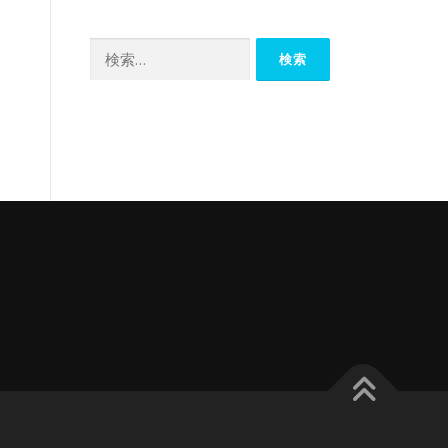
カ
イ
検
ブ
索: