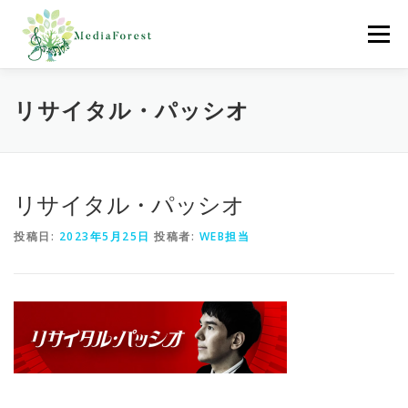
コ
ン
メニュー
テ
ン
ツ
へ
ホーム
制作協力実績
会社概要
採用情報
リサイタル・パッシオ
ス
キ
ッ
プ
お問合わせ
リサイタル・パッシオ
投稿日:
2023年5月25日
投稿者:
WEB担当