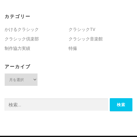
カテゴリー
かけるクラシック
クラシックTV
クラシック倶楽部
クラシック音楽館
制作協力実績
特撮
アーカイブ
ア
ー
カ
イ
ブ
検
索: