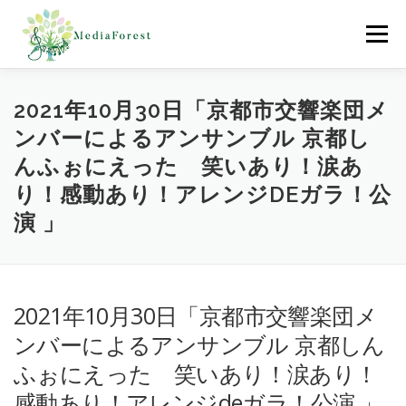
コ
ン
メニュー
テ
ン
ツ
へ
ホーム
制作協力実績
会社概要
採用情報
2021年10月30日「京都市交響楽団メ
ス
ンバーによるアンサンブル 京都し
キ
ッ
んふぉにえった 笑いあり！涙あ
プ
お問合わせ
り！感動あり！アレンジDEガラ！公
演 」
2021年10月30日「京都市交響楽団メ
ンバーによるアンサンブル 京都しん
ふぉにえった 笑いあり！涙あり！
感動あり！アレンジdeガラ！公演 」