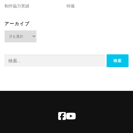
制作協力実績
特撮
アーカイブ
ア
ー
カ
イ
ブ
検
索: