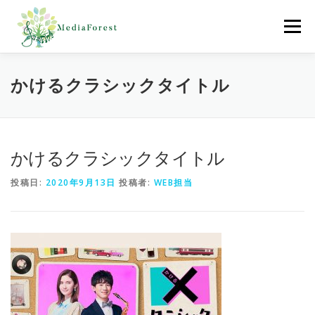
コ
ン
メニュー
テ
ン
ツ
へ
ホーム
制作協力実績
会社概要
採用情報
かけるクラシックタイトル
ス
キ
ッ
プ
お問合わせ
かけるクラシックタイトル
投稿日:
2020年9月13日
投稿者:
WEB担当