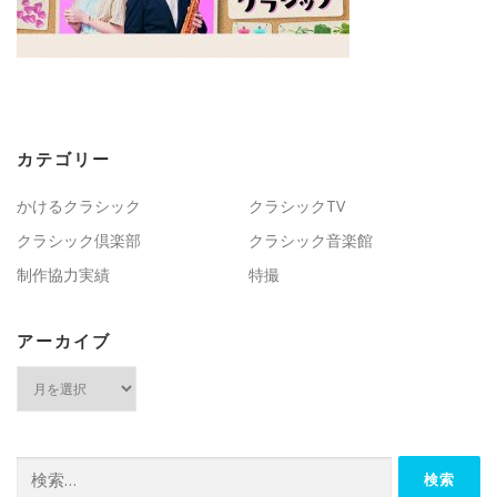
カテゴリー
かけるクラシック
クラシックTV
クラシック倶楽部
クラシック音楽館
制作協力実績
特撮
アーカイブ
ア
ー
カ
イ
ブ
検
索: