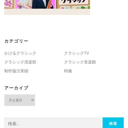
カテゴリー
かけるクラシック
クラシックTV
クラシック倶楽部
クラシック音楽館
制作協力実績
特撮
アーカイブ
ア
ー
カ
イ
ブ
検
索: