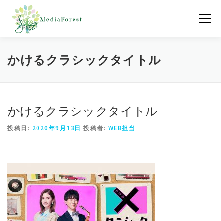
コ
ン
メニュー
テ
ン
ツ
へ
ホーム
制作協力実績
会社概要
採用情報
かけるクラシックタイトル
ス
キ
ッ
プ
お問合わせ
かけるクラシックタイトル
投稿日:
2020年9月13日
投稿者:
WEB担当